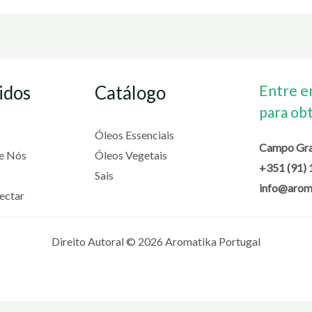
idos
Catálogo
Entre e
para ob
Óleos Essenciais
Campo Gran
re Nós
Óleos Vegetais
+351 (91) 
Sais
info@arom
ectar
Direito Autoral © 2026 Aromatika Portugal