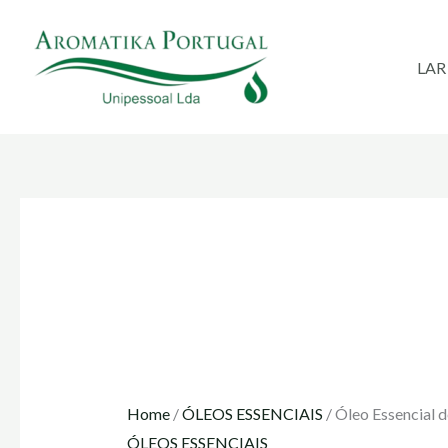
Skip
to
LAR
content
Home
/
ÓLEOS ESSENCIAIS
/ Óleo Essencial 
ÓLEOS ESSENCIAIS