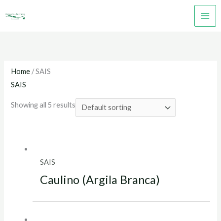
Skip
to
content
Home
/ SAIS
SAIS
Showing all 5 results
SAIS
Caulino (Argila Branca)